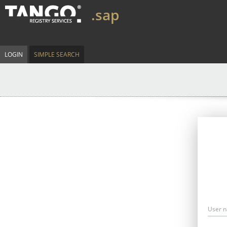
.sap
LOGIN
SIMPLE SEARCH
User 