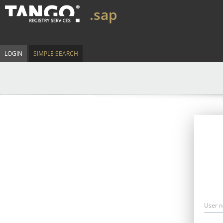
.sap
LOGIN
SIMPLE SEARCH
User 