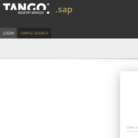
.sap
LOGIN
SIMPLE SEARCH
User 