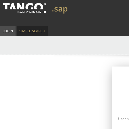
.sap
LOGIN
SIMPLE SEARCH
User 