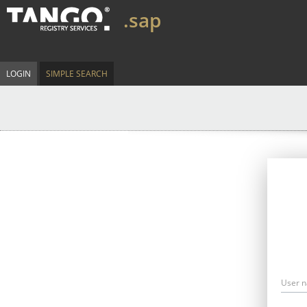
.sap
LOGIN
SIMPLE SEARCH
User 