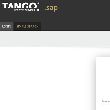
.sap
LOGIN
SIMPLE SEARCH
User 