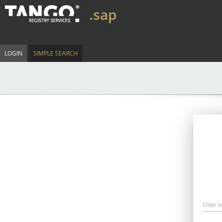
.sap
LOGIN
SIMPLE SEARCH
User 