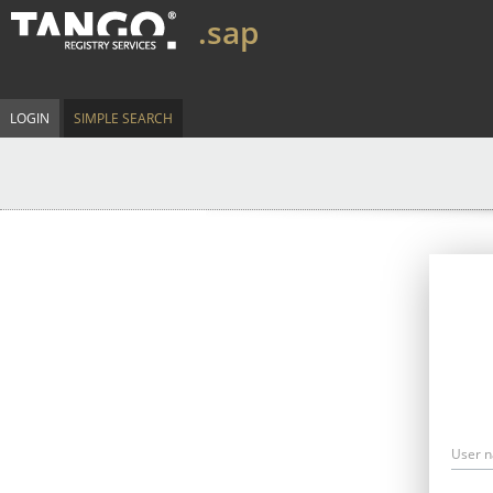
.sap
LOGIN
SIMPLE SEARCH
User 