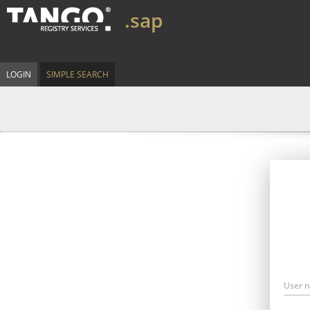
.sap
LOGIN
SIMPLE SEARCH
User 