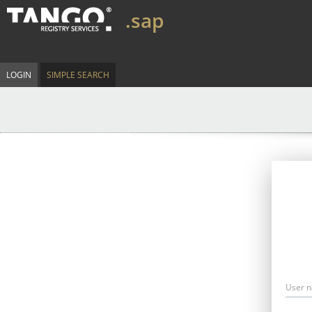
.sap
LOGIN
SIMPLE SEARCH
User 