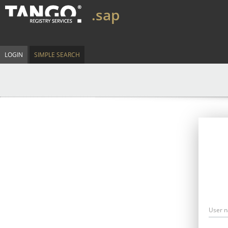
.sap
LOGIN
SIMPLE SEARCH
User 