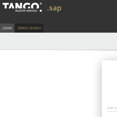
.sap
LOGIN
SIMPLE SEARCH
User 