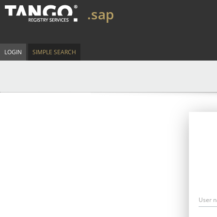
.sap
LOGIN
SIMPLE SEARCH
User 