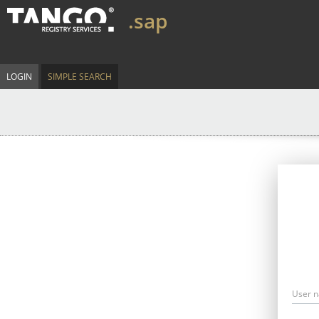
.sap
LOGIN
SIMPLE SEARCH
User 