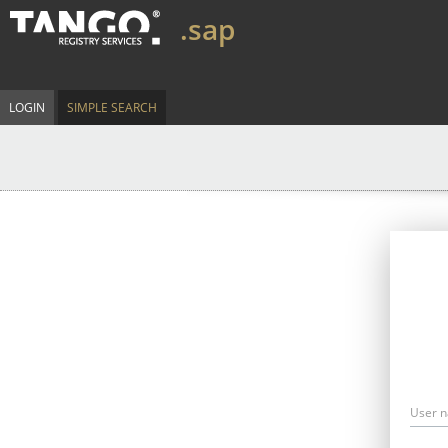
.sap
LOGIN
SIMPLE SEARCH
User 