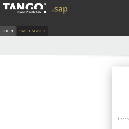
.sap
LOGIN
SIMPLE SEARCH
User 