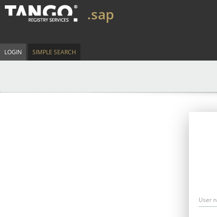
.sap
LOGIN
SIMPLE SEARCH
User 