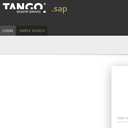
.sap
LOGIN
SIMPLE SEARCH
User 