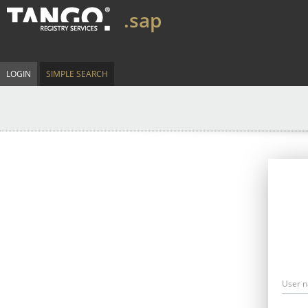
.sap
LOGIN
SIMPLE SEARCH
User 