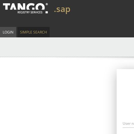
.sap
LOGIN
SIMPLE SEARCH
User 