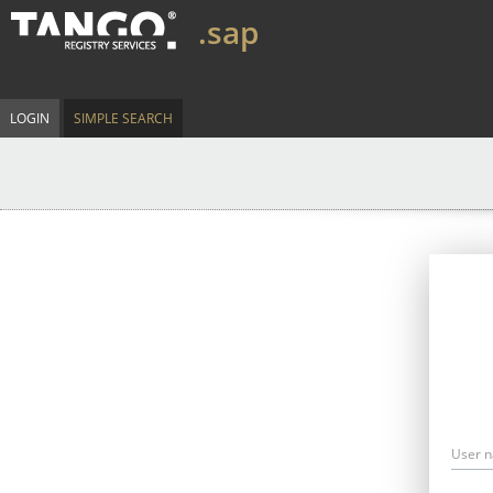
.sap
LOGIN
SIMPLE SEARCH
User 