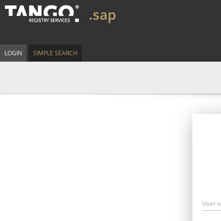
.sap
LOGIN
SIMPLE SEARCH
User 