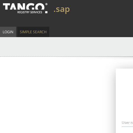
.sap
LOGIN
SIMPLE SEARCH
User 