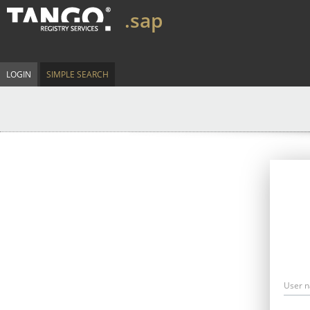
.sap
LOGIN
SIMPLE SEARCH
User 