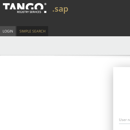
.sap
LOGIN
SIMPLE SEARCH
User 