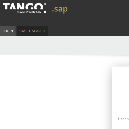
.sap
LOGIN
SIMPLE SEARCH
User 