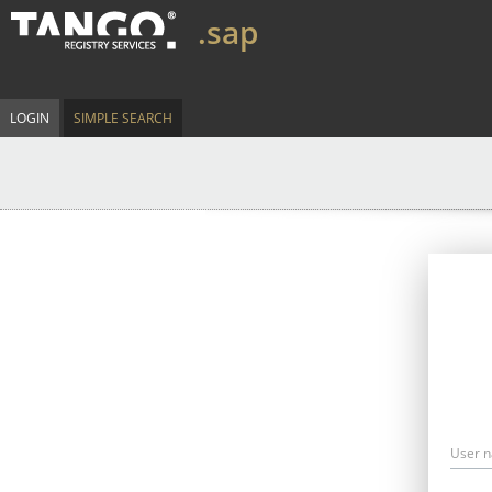
.sap
LOGIN
SIMPLE SEARCH
User 