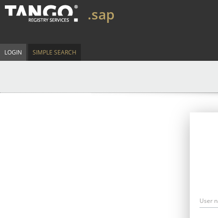
.sap
LOGIN
SIMPLE SEARCH
User 