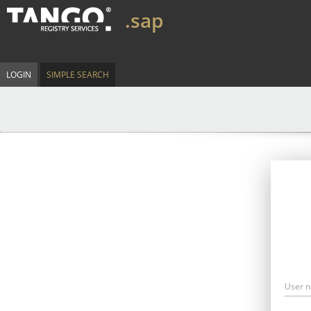
.sap
LOGIN
SIMPLE SEARCH
User 